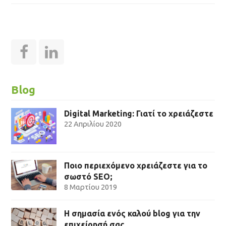
F
L
a
i
c
n
Blog
e
k
Digital Marketing: Γιατί το χρειάζεστε
b
e
22 Απριλίου 2020
o
d
o
I
k
n
Ποιο περιεχόμενο χρειάζεστε για το
σωστό SEO;
8 Μαρτίου 2019
Η σημασία ενός καλού blog για την
επιχείρησή σας