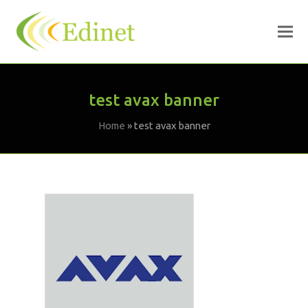
test avax banner
Home
»
test avax banner